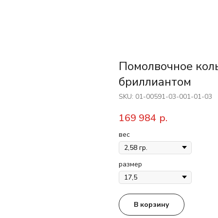
Помолвочное коль
бриллиантом
SKU:
01-00591-03-001-01-03
169 984
р.
вес
размер
В корзину