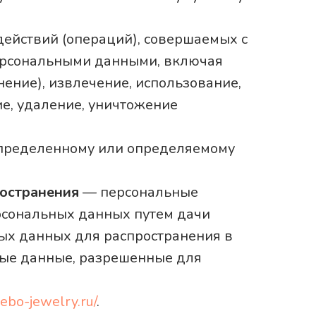
действий (операций), совершаемых с
персональными данными, включая
нение), извлечение, использование,
ие, удаление, уничтожение
определенному или определяемому
ространения
— персональные
ерсональных данных путем дачи
ых данных для распространения в
ные данные, разрешенные для
nebo-jewelry.ru/
.